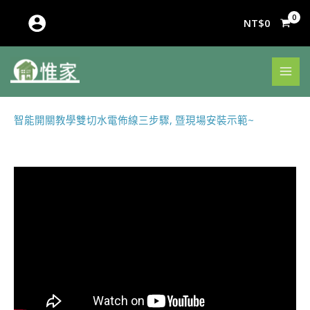
跳
至
NT$
0
主
要
內
容
智能開關教學雙切水電佈線三步驟, 暨現場安裝示範~