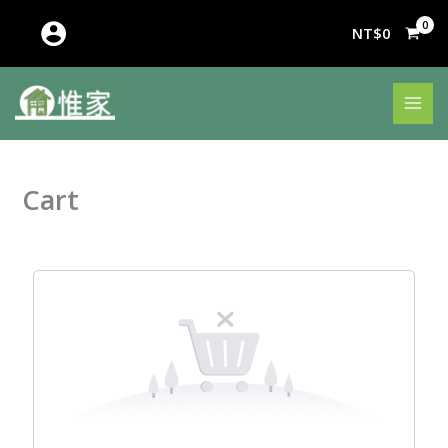
跳
至
NT$
0
主
要
內
容
Cart