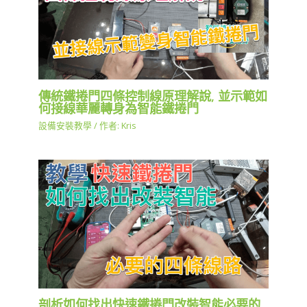
傳統鐵捲門四條控制線原理解說, 並示範如
何接線華麗轉身為智能鐵捲門
設備安裝教學
/ 作者:
Kris
剖析如何找出快速鐵捲門改裝智能必要的