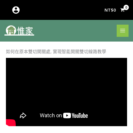
跳
至
NT$
0
主
要
內
容
如何在原本雙切開關處, 實現智能開關雙切線路教學