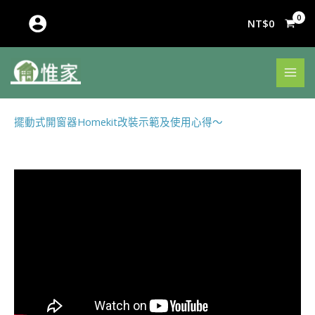
跳
至
NT$
0
主
要
內
容
擺動式開窗器Homekit改裝示範及使用心得～