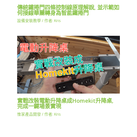
傳統鐵捲門四條控制線原理解說, 並示範如
何接線華麗轉身為智能鐵捲門
設備安裝教學
/ 作者:
Kris
實戰改裝電動升降桌成Homekit升降桌,
完成一鍵場景實現
惟家產品開發
/ 作者:
Kris