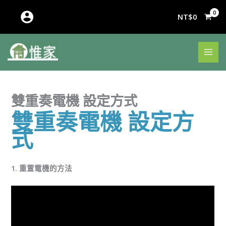
跳
至
NT$
0
主
要
內
容
雙重奏電機 設定方式
雙重奏電機 設定方
式
1. 重置電機的方法