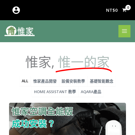
跳
至
NT$
0
主
要
內
容
惟家,
惟一的家
ALL
惟家產品開發
設備安裝教學
基礎智能觀念
HOME ASSISTANT 教學
AQARA產品
頁
頁
頁
頁
頁
頁
頁
頁
頁
頁
面
面
面
面
面
面
面
面
面
面