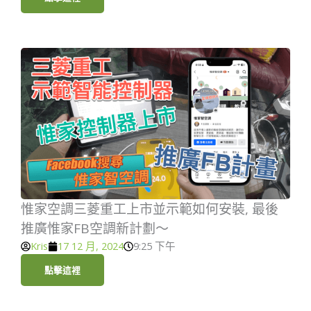
惟家空調三菱重工上市並示範如何安裝, 最後
推廣惟家FB空調新計劃～
Kris
17 12 月, 2024
9:25 下午
點擊這裡