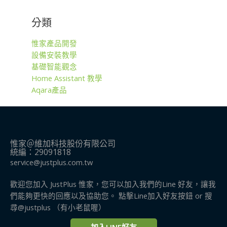
分類
惟家產品開發
設備安裝教學
基礎智能觀念
Home Assistant 教學
Aqara產品
惟家＠維加科技股份有限公司
統編：29091818
service@justplus.com.tw
歡迎您加入 JustPlus 惟家，您可以加入我們的Line 好友，讓我
們能夠更快的回應以及協助您。 點擊Line加入好友按鈕 or 搜
尋@justplus​ （有小老鼠喔）
加入LINE好友