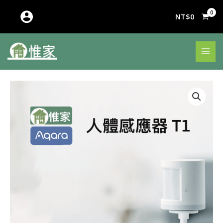
跳
至
NT$
0
主
要
內
容