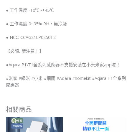
● 工作溫度 -10℃~+45℃
● 工作濕度 0~95% RH，無冷凝
● NCC: CCAG21LP0250T2
【必讀, 請注意！】
●Aqara P1\T1全系列感應器不支援安裝在小米米家app喔！
#米家 #綠米 #小米 #網關 #Aqara #homekit #Aqara T1全系列
感應器
相關商品
價
價
格
格
範
範