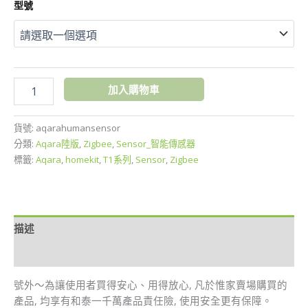
型號
感
器
數
量
加入購物車
貨號:
aqarahumansensor
分類:
Aqara陸版
,
Zigbee
,
Sensor_智能傳感器
標籤:
Aqara
,
homekit
,
T1系列
,
Sensor
,
Zigbee
描述
額外資訊
號外～為讓使用者買得安心、用得放心, 凡於惟家賣場購買的
產品, 均享有和泰一千萬產品責任險, 使用安全更有保障。