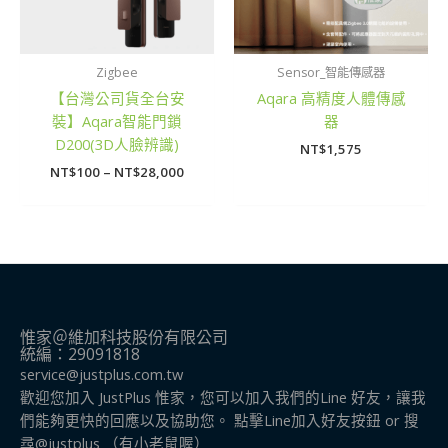
Zigbee
Sensor_智能傳感器
【台灣公司貨全台安
Aqara 高精度人體傳感
裝】Aqara智能門鎖
器
D200(3D人臉辨識)
NT$
1,575
NT$
100
–
NT$
28,000
惟家＠維加科技股份有限公司
統編：29091818
service@justplus.com.tw
歡迎您加入 JustPlus 惟家，您可以加入我們的Line 好友，讓我
們能夠更快的回應以及協助您。 點擊Line加入好友按鈕 or 搜
尋@justplus​ （有小老鼠喔）