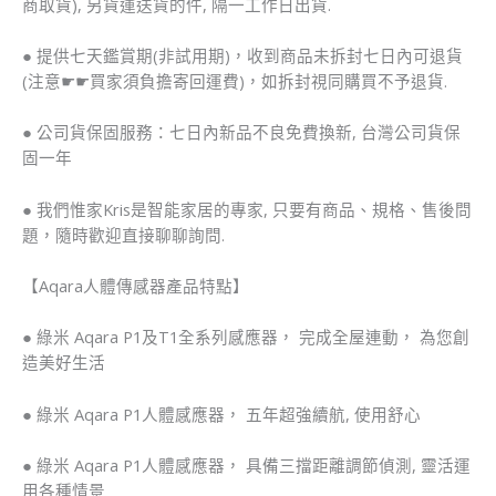
商取貨), 另貨運送貨的件, 隔一工作日出貨.
​● 提供七天鑑賞期(非試用期)，收到商品未拆封七日內可退貨
(注意☛☛買家須負擔寄回運費)，如拆封視同購買不予退貨.
● 公司貨保固服務：七日內新品不良免費換新, 台灣公司貨保
固一年
● 我們惟家Kris是智能家居的專家, 只要有商品、規格、售後問
題，隨時歡迎直接聊聊詢問.
【Aqara人體傳感器產品特點】
● 綠米 Aqara P1及T1全系列感應器， 完成全屋連動， 為您創
造美好生活
● 綠米 Aqara P1人體感應器， 五年超強續航, 使用舒心
● 綠米 Aqara P1人體感應器， 具備三擋距離調節偵測, 靈活運
用各種情景