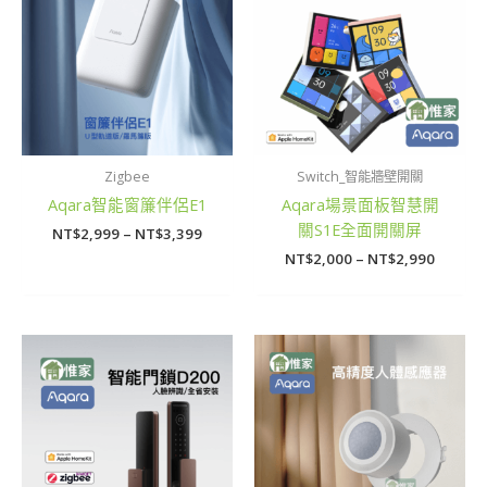
圍：
圍：
NT$2,999
NT$2,0
到
到
NT$3,399
NT$2,9
Zigbee
Switch_智能牆壁開關
Aqara智能窗簾伴侶E1
Aqara場景面板智慧開
關S1E全面開關屏
NT$
2,999
–
NT$
3,399
NT$
2,000
–
NT$
2,990
價
格
範
圍：
NT$100
到
NT$28,000