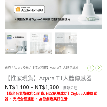
價
【惟
首頁
/
Aqara陸版
/ 【惟家現貨】Aqara T1人體傳感器
家
格
現
【惟家現貨】Aqara T1人體傳感器
範
貨】
圍：
NT$
1,100
–
NT$
1,300
Aqara
+ 滿額免運
NT$1,100
T1
【綠米台北旗艦店公司貨, NCC認證成功】Zigbee人體傳感
到
人
器， 完成全屋連動， 為您創造美好生活
NT$1,300
體
傳