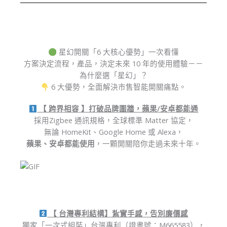
星幻開關
「6 大核心優勢」
一次看懂
方案決定流程，產品，決定未來 10 年的使用體驗－－
為什麼選「星幻」？
6 大優勢，全面解決市售智能開關痛點。
【 跨界相容 】打破品牌圍牆，蘋果/安卓都能通
採用Zigbee 通訊規格，全球標準 Matter 協定，
無論 HomeKit、Google Home 或 Alexa，
蘋果、安卓都能使用
，一顆開關陪你走過未來十年。
【 台灣專利結構】紮實手感，告別廉價感
獨家「一次式組裝」台灣專利（證書號：M665583），