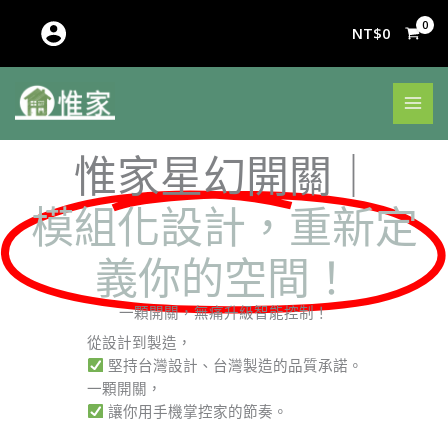
跳
至
NT$
0
主
要
內
容
惟家星幻開關｜
模組化設計，重新定
義你的空間！
一顆開關，無痛升級智能控制！
從設計到製造，
堅持台灣設計、台灣製造的品質承諾。
一顆開關，
讓你用手機掌控家的節奏。