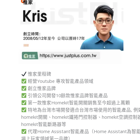
惟家里程碑
經營Youtube
專攻智能產品領域
創立
惟家
品牌
引領公司開發
10餘款
惟家品牌智能產品
第一款惟家Homekit智能開關銷售至今超過
上萬顆
特地為台灣市場開發
適合台灣市
場使用的智能產品, 例
homekit開關、homekit鐵捲門控制器、homekit空調控
homekit智能斷路器等
代理Home Assistant智能產品（Home Assistant為智
場上玩家領域第一品牌）