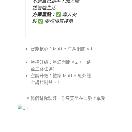
不想自己動手，想先體
驗智能生活
方案重點：
️ 專人安
裝
️ 零煩惱直接用
智能核心：Matter 有線網關 × 1
燈控升級：星幻開關 × 2（一路
至三路任選）
空調升級：惟家 Matter 紅外線
空調控制器 × 1
# 我們幫你裝好，你只要坐在沙發上享受