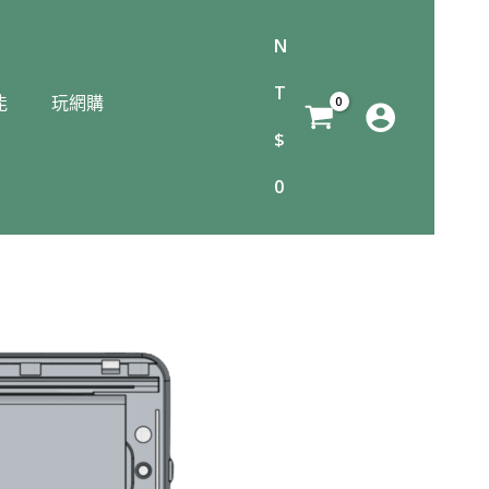
N
T
能
玩網購
$
0