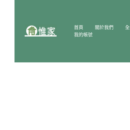
跳
至
主
要
首頁
關於我們
全
內
我的帳號
容