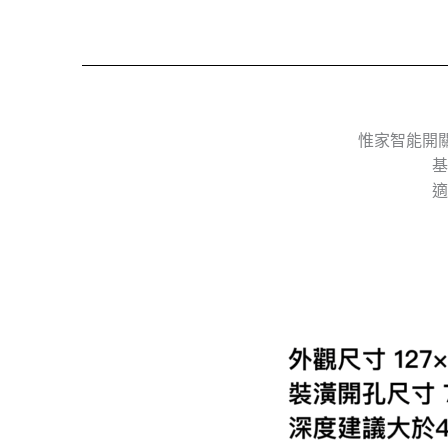
惟家智能開關採
基
適