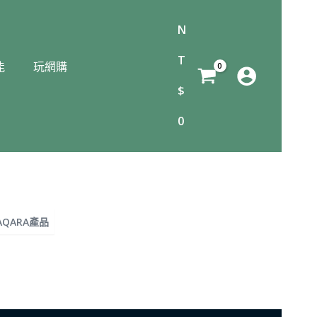
N
T
能
玩網購
$
0
AQARA產品