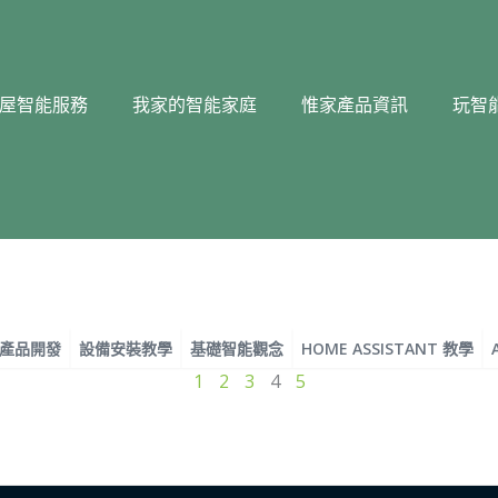
屋智能服務
我家的智能家庭
惟家產品資訊
玩智
產品開發
設備安裝教學
基礎智能觀念
HOME ASSISTANT 教學
頁
頁
頁
頁
頁
1
2
3
4
5
面
面
面
面
面