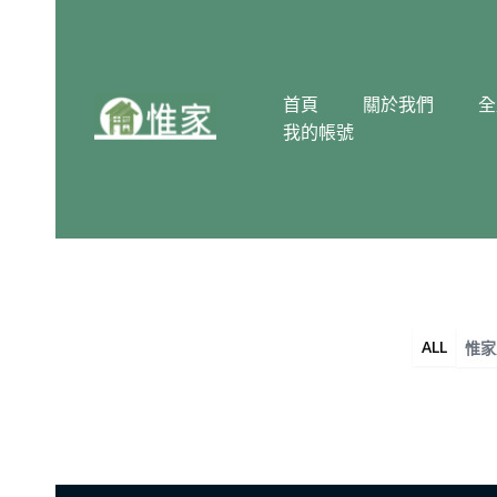
跳
至
主
要
首頁
關於我們
全
內
我的帳號
容
ALL
惟家