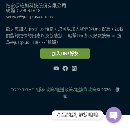
惟家＠維加科技股份有限公司
統編：29091818
service@justplus.com.tw
歡迎您加入 JustPlus 惟家，您可以加入我們的Line 好友，讓我
們能夠更快的回應以及協助您。 點擊Line加入好友按鈕 or 搜
尋@justplus​ （有小老鼠喔）
加入LINE好友
COPYRIGHT
/
隱私政策
/
運送政策
/
退換貨政策
© 2026 | 惟
家
產品問題, 歡迎聊聊
OPEN
CHATY