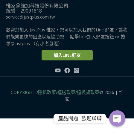
惟家＠維加科技股份有限公司
統編：29091818
service@justplus.com.tw
歡迎您加入 JustPlus 惟家，您可以加入我們的Line 好友，讓我
們能夠更快的回應以及協助您。 點擊Line加入好友按鈕 or 搜
尋@justplus​ （有小老鼠喔）
加入LINE好友
COPYRIGHT
/
隱私政策
/
運送政策
/
退換貨政策
© 2026 | 惟
家
產品問題, 歡迎聊聊
OPEN
CHATY