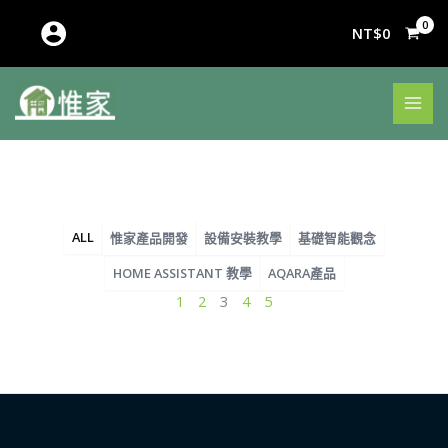
跳
至
NT$
0
主
要
內
容
ALL
惟家產品開發
設備安裝教學
基礎智能觀念
HOME ASSISTANT 教學
AQARA產品
頁
頁
頁
頁
頁
1
2
3
4
5
面
面
面
面
面