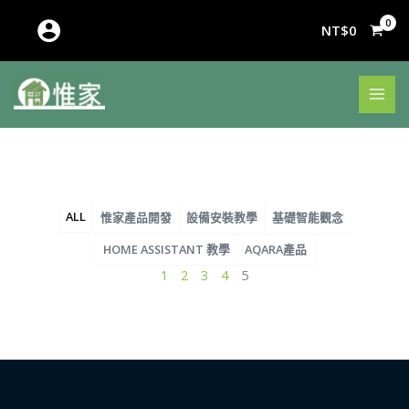
跳
至
NT$
0
主
要
內
容
ALL
惟家產品開發
設備安裝教學
基礎智能觀念
HOME ASSISTANT 教學
AQARA產品
頁
頁
頁
頁
頁
1
2
3
4
5
面
面
面
面
面