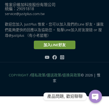
惟家＠維加科技股份有限公司
統編：29091818
service@justplus.com.tw
歡迎您加入 JustPlus 惟家，您可以加入我們的Line 好友，讓我
們能夠更快的回應以及協助您。 點擊Line加入好友按鈕 or 搜
尋@justplus​ （有小老鼠喔）
加入LINE好友
COPYRIGHT
/
隱私政策
/
運送政策
/
退換貨政策
© 2026 | 惟
家
產品問題, 歡迎聊聊
OPEN
CHATY