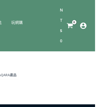
N
T
能
玩網購
$
0
AQARA產品