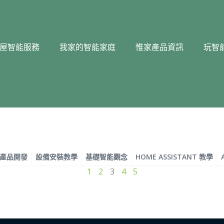
屋智能服務
我家的智能家庭
惟家產品資訊
玩智
產品開發
設備安裝教學
基礎智能觀念
HOME ASSISTANT 教學
頁
頁
頁
頁
頁
1
2
3
4
5
面
面
面
面
面