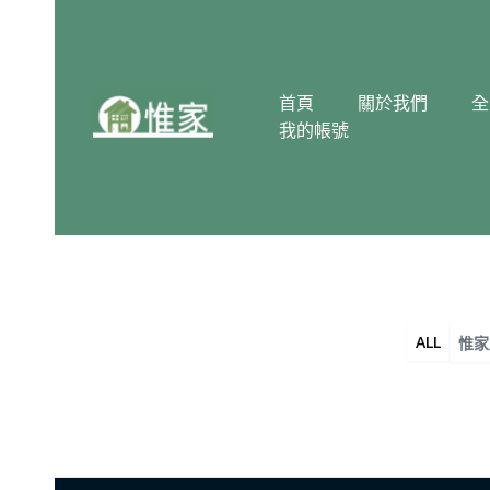
跳
至
主
要
首頁
關於我們
全
內
我的帳號
容
ALL
惟家