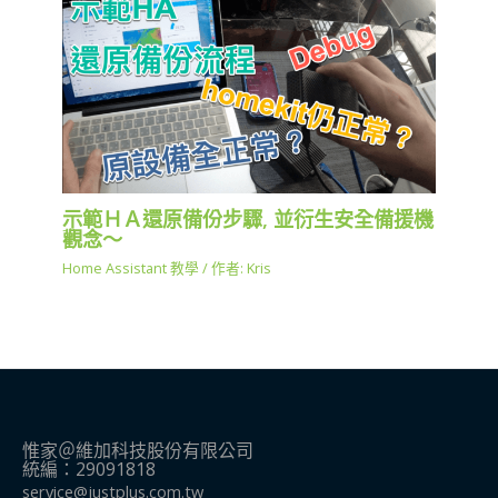
示範ＨＡ還原備份步驟, 並衍生安全備援機
觀念～
Home Assistant 教學
/ 作者:
Kris
惟家＠維加科技股份有限公司
統編：29091818
service@justplus.com.tw