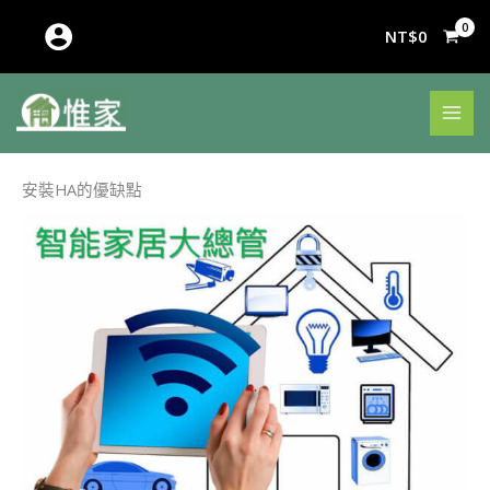
跳
至
NT$
0
主
要
內
容
安裝HA的優缺點