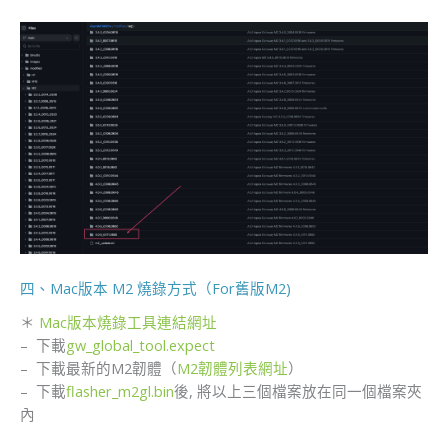
四、Mac版本 M2 燒錄方式（For舊版M2)
＊
Mac版本燒錄工具連結網址
– 下載
gw_global_tool.expect
– 下載最新的M2韌體（
M2韌體列表網址
）
– 下載
flasher_m2gl.bin
後, 將以上三個檔案放在同一個檔案夾
內