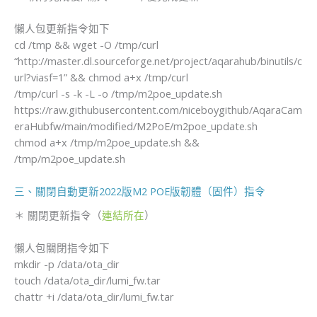
懶人包更新指令如下
cd /tmp && wget -O /tmp/curl
“http://master.dl.sourceforge.net/project/aqarahub/binutils/c
url?viasf=1” && chmod a+x /tmp/curl
/tmp/curl -s -k -L -o /tmp/m2poe_update.sh
https://raw.githubusercontent.com/niceboygithub/AqaraCam
eraHubfw/main/modified/M2PoE/m2poe_update.sh
chmod a+x /tmp/m2poe_update.sh &&
/tmp/m2poe_update.sh
三、關閉自動更新2022版M2 POE版韌體（固件）指令
＊ 關閉更新指令（
連結所在
）
​懶人包關閉指令如下
​mkdir -p /data/ota_dir
touch /data/ota_dir/lumi_fw.tar
chattr +i /data/ota_dir/lumi_fw.tar