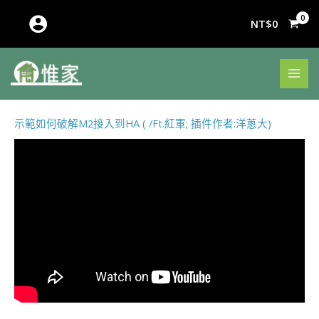
跳
至
NT$
0
主
要
內
容
示範如何破解M2接入到HA ( /Ft.紅軍; 插件作者:洋蔥大)