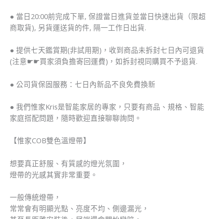
● 當日20:00前完成下單, 保證當日進貨並當日快速出貨（限超
商取貨), 另貨運送貨的件, 隔一工作日出貨.
● 提供七天鑑賞期(非試用期)，收到商品未拆封七日內可退貨
(注意☛☛買家須負擔寄回運費)，如拆封視同購買不予退貨.
● 公司貨保固服務：七日內新品不良免費換新
● 我們惟家Kris是智能家居的專家，只要有商品、規格、智能
家庭搭配問題，隨時歡迎直接聊聊詢問。
【惟家COB雙色溫燈帶】
想要真正舒服、有質感的燈光氛圍，
燈帶的光感其實非常重要。
一般傳統燈帶，
常常會有明顯光點、亮度不均、側邊漏光，