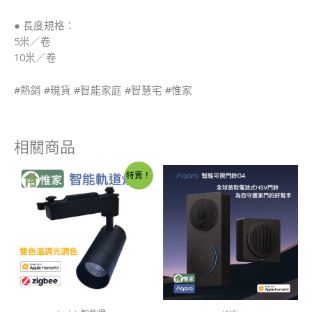
● 長度規格：
5米／卷
10米／卷
#熱銷 #現貨 #智能家庭 #智慧宅 #惟家
相關商品
原
目
價
特賣！
始
前
格
價
價
範
格：
格：
圍：
NT$2,000。
NT$1,800。
NT$3,9
到
NT$4,0