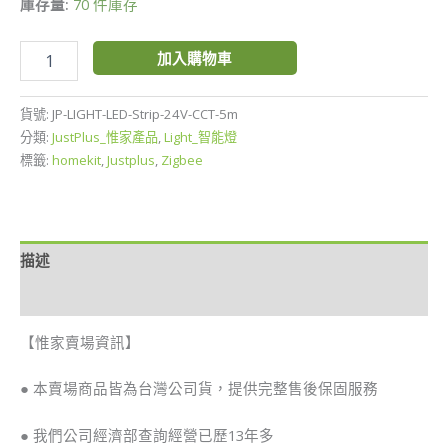
庫存量:
70 件庫存
量
加入購物車
貨號:
JP-LIGHT-LED-Strip-24V-CCT-5m
分類:
JustPlus_惟家產品
,
Light_智能燈
標籤:
homekit
,
Justplus
,
Zigbee
描述
額外資訊
【惟家賣場資訊】
● 本賣場商品皆為台灣公司貨，提供完整售後保固服務
● 我們公司經濟部查詢經營已歷13年多