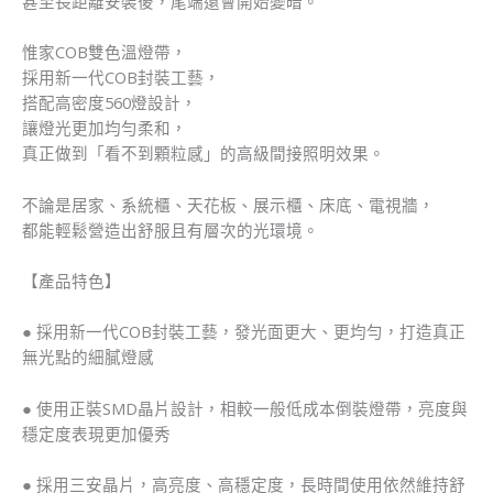
甚至長距離安裝後，尾端還會開始變暗。
惟家COB雙色溫燈帶，
採用新一代COB封裝工藝，
搭配高密度560燈設計，
讓燈光更加均勻柔和，
真正做到「看不到顆粒感」的高級間接照明效果。
不論是居家、系統櫃、天花板、展示櫃、床底、電視牆，
都能輕鬆營造出舒服且有層次的光環境。
【產品特色】
● 採用新一代COB封裝工藝，發光面更大、更均勻，打造真正
無光點的細膩燈感
● 使用正裝SMD晶片設計，相較一般低成本倒裝燈帶，亮度與
穩定度表現更加優秀
● 採用三安晶片，高亮度、高穩定度，長時間使用依然維持舒