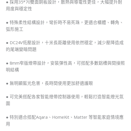
● 採用35*70雙面銅板設計，散熱與導電性更佳，大幅提升耐
用度與穩定性
● 特殊柔性結構設計，彎折時不易死珠，更適合櫃體、轉角、
弧形施工
● DC24V低壓設計，十米長距離使用依然穩定，減少壓降造成
的尾端變暗問題
● 8mm窄版燈帶設計，安裝彈性高，可搭配多數鋁槽與間接照
明結構
● 無明顯藍光危害，長時間使用更加舒適護眼
● 可完美搭配各家智能燈帶控制器使用，輕鬆打造智能燈光氛
圍
● 特別適合搭配Aqara、HomeKit、Matter 等智能家庭情境應
用