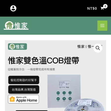
跳
至
NT$
0
主
要
內
容