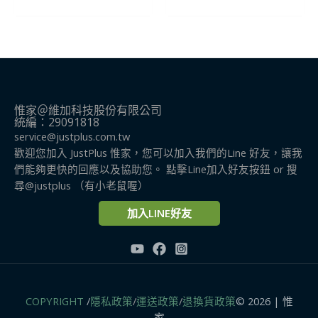
惟家＠維加科技股份有限公司
統編：29091818
service@justplus.com.tw
歡迎您加入 JustPlus 惟家，您可以加入我們的Line 好友，讓我
們能夠更快的回應以及協助您。 點擊Line加入好友按鈕 or 搜
尋@justplus​ （有小老鼠喔）
加入LINE好友
COPYRIGHT
/
隱私政策
/
運送政策
/
退換貨政策
© 2026 | 惟
家