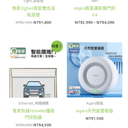
Light_智能燈
WiFi
惟家Zigbee智能雙色溫
Aqara智能攝影機門鈴
軌道燈
G4
NT$
2,000
NT$
1,800
NT$
3,990
–
NT$
4,090
原
目
特賣！
始
前
價
價
格：
格：
NT$4,800。
NT$4,500。
Ethernet_有線網路
Aqara陸版
惟家有線Homekit鐵捲
Aqara天然氣警報器
門控制器
NT$
1,500
NT$
4,800
NT$
4,500