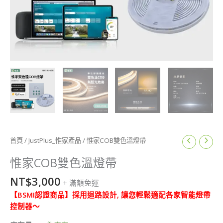
惟
首頁
/
JustPlus_惟家產品
/ 惟家COB雙色溫燈帶
家
COB
惟家COB雙色溫燈帶
雙
NT$
3,000
色
+ 滿額免運
溫
【BSMI認證商品】採用迴路設計, 讓您輕鬆適配各家智能燈帶
燈
控制器～
帶
數