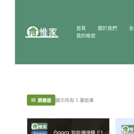
跳
至
主
要
首頁
關於我們
全
內
我的帳號
容
顯示所有 5 筆結果
篩選器