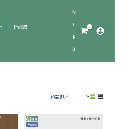
N
T
能
玩網購
$
0