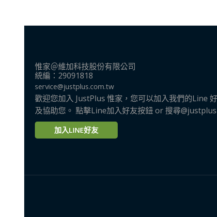
惟家＠維加科技股份有限公司
統編：29091818
service@justplus.com.tw
歡迎您加入 JustPlus 惟家，您可以加入我們的Li
及協助您。 點擊Line加入好友按鈕 or 搜尋@justplu
加入LINE好友