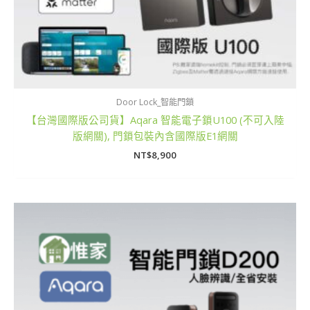
Door Lock_智能門鎖
【台灣國際版公司貨】Aqara 智能電子鎖U100 (不可入陸
版網關), 門鎖包裝內含國際版E1網關
NT$
8,900
價
格
範
圍：
NT$100
到
NT$28,000