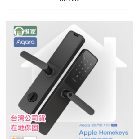
價
格
範
圍：
NT$100
到
NT$15,790