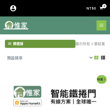
跳
至
NT$
0
主
要
內
容
篩選器
顯示所有 5 筆結果
原
目
特賣！
始
前
價
價
格：
格：
NT$4,800。
NT$4,500。