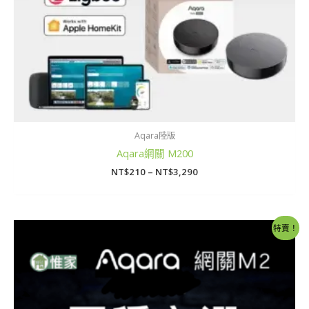
Aqara陸版
Aqara網關 M200
NT$
210
–
NT$
3,290
價
特賣！
格
範
圍：
NT$210
到
NT$2,150