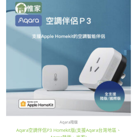
範
圍：
NT$2,499
到
NT$2,699
Aqara陸版
Aqara空調伴侶P3 Homekit版(支援Aqara台灣地區、