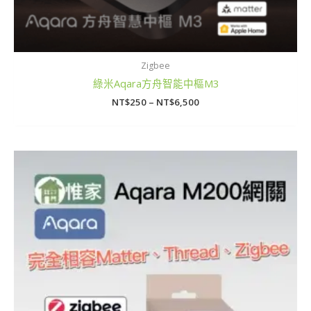
Zigbee
綠米Aqara方舟智能中樞M3
NT$
250
–
NT$
6,500
價
格
範
圍：
NT$210
到
NT$3,290