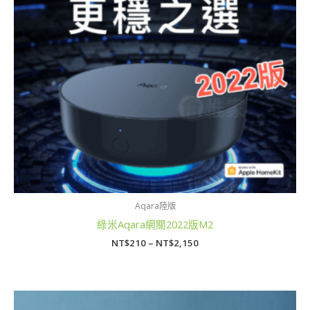
Aqara陸版
綠米Aqara網關2022版M2
NT$
210
–
NT$
2,150
價
格