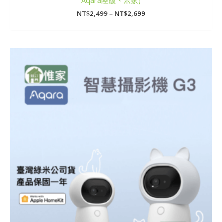
Aqara陸版、米家)
NT$
2,499
–
NT$
2,699
價
格
範
圍：
NT$150
到
NT$5,500