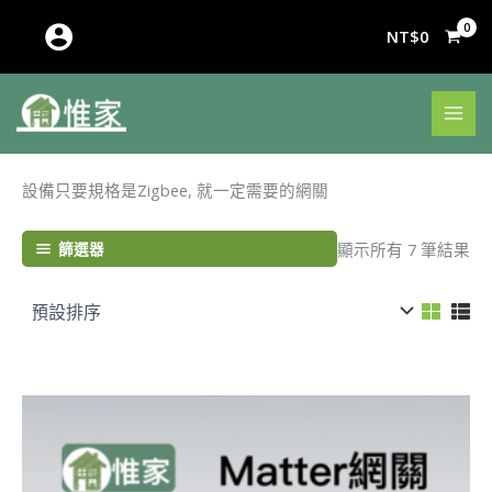
跳
至
NT$
0
主
要
內
容
設備只要規格是Zigbee, 就一定需要的網關
篩選器
顯示所有 7 筆結果