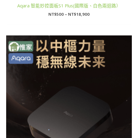
Aqara 智能妙控面板S1 Plus(國際版、白色兩迴路）
NT$
500
–
NT$
18,900
價
格
範
圍：
NT$250
到
NT$6,500