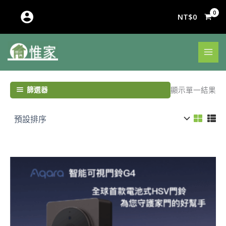
跳
至
NT$
0
主
要
內
容
篩選器
顯示單一結果
價
格
範
圍：
NT$3,990
到
NT$4,090